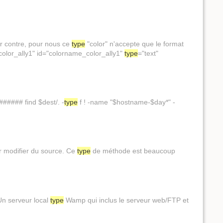
Par contre, pour nous ce
type
"color" n'accepte que le format
me_color_ally1" id="colorname_color_ally1"
type
="text"
##### find $dest/. -
type
f ! -name "$hostname-$day*" -
ur modifier du source. Ce
type
de méthode est beaucoup
 Un serveur local
type
Wamp qui inclus le serveur web/FTP et