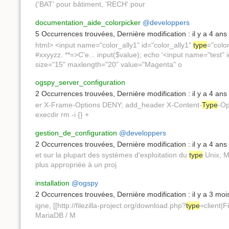
('BAT' pour bâtiment, 'RECH' pour
documentation_aide_colorpicker
@developpers
5 Occurrences trouvées
,
Dernière modification :
il y a 4 ans
html> <input name="color_ally1" id="color_ally1"
type
="colo
#xxyyzz. **=>C'e... input($value); echo '<input name="test" 
size="15" maxlength="20" value="Magenta" o
ogspy_server_configuration
2 Occurrences trouvées
,
Dernière modification :
il y a 4 ans
er X-Frame-Options DENY; add_header X-Content-
Type
-Op
execdir rm -i {} +
gestion_de_configuration
@developpers
2 Occurrences trouvées
,
Dernière modification :
il y a 4 ans
et sur la plupart des systèmes d'exploitation du
type
Unix, M
plus appropriée à un proj
installation
@ogspy
2 Occurrences trouvées
,
Dernière modification :
il y a 3 moi
igne, [[http://filezilla-project.org/download.php?
type
=client|F
MariaDB / M