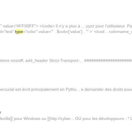
r" value="#FF00FF"> </code> Il n'y a plus à ... yyzz pour l'utilisateur. 
id="test"
type
="color" value="' . $color['value'] . '" >' </cod... colorna
tions nosniff; add_header Strict-Transport-... #####################
ercurial est écrit principalement en Pytho... e demander des droits po
s
ilezilla]] pour Windows ou [[http://cyber... OU pour les développeurs : *