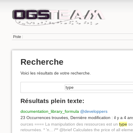
Piste :
Recherche
Voici les résultats de votre recherche.
Résultats plein texte:
documentation_library_formula
@developpers
23 Occurrences trouvées
,
Dernière modification :
il y a 4 an
ources ==== La manipulation des ressources est un
type
sou
retournées. * 'n... /** @brief Calculates the price of all elem