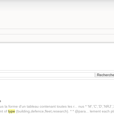
Recherche
s
s la forme d'un tableau contenant toutes les r... nus * 'M','C','D','NRJ'
ent of
type
(building,defence,fleet,research). * * @para... lement each p