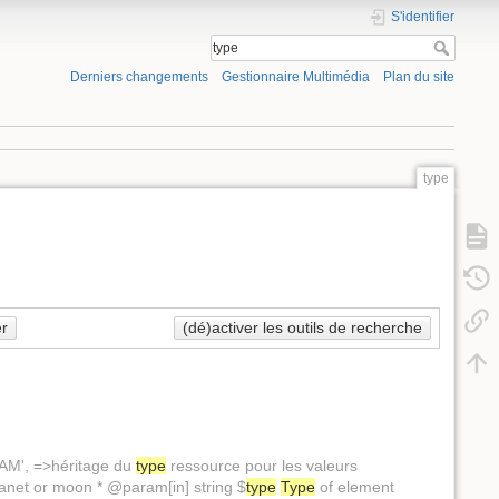
S'identifier
Derniers changements
Gestionnaire Multimédia
Plan du site
type
r
(dé)activer les outils de recherche
,'AM', =>héritage du
type
ressource pour les valeurs
lanet or moon * @param[in] string $
type
Type
of element