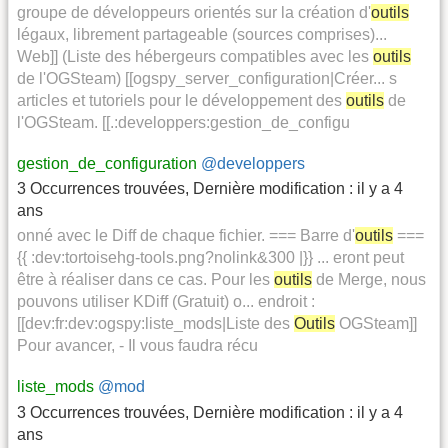
groupe de développeurs orientés sur la création d'
outils
légaux, librement partageable (sources comprises)...
Web]] (Liste des hébergeurs compatibles avec les
outils
de l'OGSteam) [[ogspy_server_configuration|Créer... s
articles et tutoriels pour le développement des
outils
de
l'OGSteam. [[.:developpers:gestion_de_configu
gestion_de_configuration
@developpers
3 Occurrences trouvées
,
Dernière modification :
il y a 4
ans
onné avec le Diff de chaque fichier. === Barre d'
outils
===
{{ :dev:tortoisehg-tools.png?nolink&300 |}} ... eront peut
être à réaliser dans ce cas. Pour les
outils
de Merge, nous
pouvons utiliser KDiff (Gratuit) o... endroit :
[[dev:fr:dev:ogspy:liste_mods|Liste des
Outils
OGSteam]]
Pour avancer, - Il vous faudra récu
liste_mods
@mod
3 Occurrences trouvées
,
Dernière modification :
il y a 4
ans