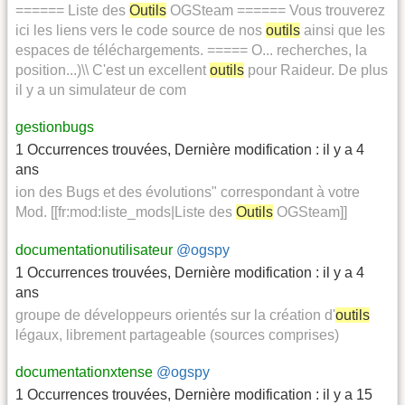
====== Liste des
Outils
OGSteam ====== Vous trouverez
ici les liens vers le code source de nos
outils
ainsi que les
espaces de téléchargements. ===== O... recherches, la
position...)\\ C'est un excellent
outils
pour Raideur. De plus
il y a un simulateur de com
gestionbugs
1 Occurrences trouvées
,
Dernière modification :
il y a 4
ans
ion des Bugs et des évolutions" correspondant à votre
Mod. [[fr:mod:liste_mods|Liste des
Outils
OGSteam]]
documentationutilisateur
@ogspy
1 Occurrences trouvées
,
Dernière modification :
il y a 4
ans
groupe de développeurs orientés sur la création d'
outils
légaux, librement partageable (sources comprises)
documentationxtense
@ogspy
1 Occurrences trouvées
,
Dernière modification :
il y a 15